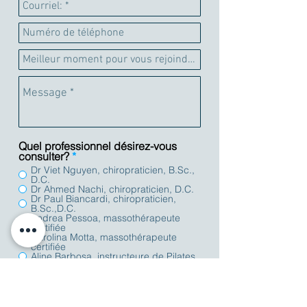
Quel professionnel désirez-vous
consulter?
*
Dr Viet Nguyen, chiropraticien, B.Sc.,
D.C.
Dr Ahmed Nachi, chiropraticien, D.C.
Dr Paul Biancardi, chiropraticien,
B.Sc.,D.C.
Andrea Pessoa, massothérapeute
certifiée
Carolina Motta, massothérapeute
certifiée
Aline Barbosa, instructeure de Pilates
Ingre Rodrigues, instructeure de
Pilates
Je suis:
*